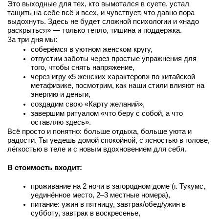
Это выходные для тех, кто вымотался в суете, устал 
тащить на себе всё и всех, и чувствует, что давно пора 
выдохнуть. Здесь не будет сложной психологии и «надо 
раскрыться» — только тепло, тишина и поддержка.
За три дня мы:
соберёмся в уютном женском кругу,
отпустим заботы через простые упражнения для 
того, чтобы снять напряжение,
через игру «5 женских характеров» по китайской 
метафизике, посмотрим, как наши стили влияют на 
энергию и деньги,
создадим свою «Карту желаний»,
завершим ритуалом «что беру с собой, а что 
оставляю здесь».
Всё просто и понятно: больше отдыха, больше уюта и 
радости. Ты уедешь домой спокойной, с ясностью в голове, 
лёгкостью в теле и с новым вдохновением для себя.
В стоимость входит:
проживание на 2 ночи в загородном доме (г. Тукумс, 
уединённое место, 2–3 местные номера),
питание: ужин в пятницу, завтрак/обед/ужин в 
субботу, завтрак в воскресенье,