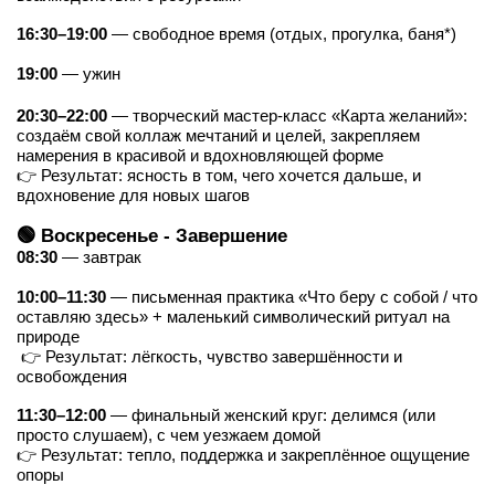
16:30–19:00
 — свободное время (отдых, прогулка, баня*)
19:00
 — ужин
20:30–22:00
 — творческий мастер-класс «Карта желаний»: 
создаём свой коллаж мечтаний и целей, закрепляем 
намерения в красивой и вдохновляющей форме
👉 Результат: ясность в том, чего хочется дальше, и 
вдохновение для новых шагов
🟢 Воскресенье - Завершение
08:30
 — завтрак
10:00–11:30
 — письменная практика «Что беру с собой / что 
оставляю здесь» + маленький символический ритуал на 
природе
 👉 Результат: лёгкость, чувство завершённости и 
освобождения
11:30–12:00
 — финальный женский круг: делимся (или 
просто слушаем), с чем уезжаем домой
👉 Результат: тепло, поддержка и закреплённое ощущение 
опоры